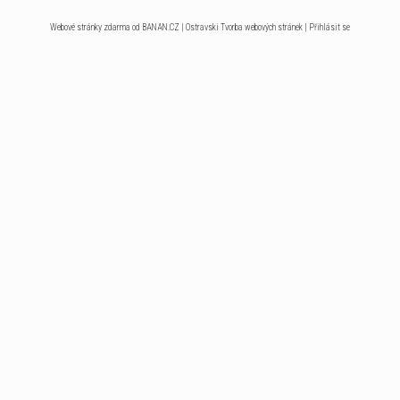
Webové stránky zdarma
od
BANAN.CZ
|
Ostravski Tvorba webových stránek
|
Přihlásit se