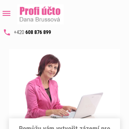
+420
608 876 899
Pomůžu vám vytvořit zázemí pro