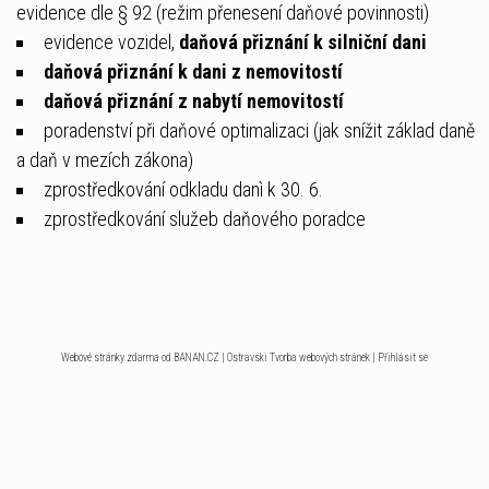
evidence dle § 92 (režim přenesení daňové povinnosti)
evidence vozidel,
daňová přiznání k silniční dani
daňová
přiznání
k dani z nemovitostí
daňová
přiznání
z nabytí nemovitostí
poradenství při daňové optimalizaci (jak snížit základ daně
a daň v mezích zákona)
zprostředkování odkladu danì k 30. 6.
zprostředkování služeb daňového poradce
Webové stránky zdarma
od
BANAN.CZ
|
Ostravski Tvorba webových stránek
|
Přihlásit se