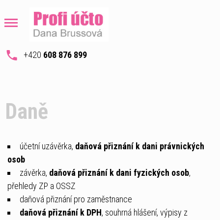
+420
608 876 899
Daně
účetní uzávěrka,
daňová přiznání k dani právnických
osob
závěrka,
daňová přiznání k dani fyzických osob
,
přehledy ZP a OSSZ
dañová přiznání pro zaměstnance
daňová přiznání k DPH
, souhrná hlášení, výpisy z