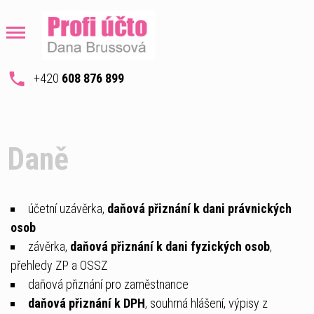
+420
608 876 899
Daně
účetní uzávěrka,
daňová přiznání k dani právnických
osob
závěrka,
daňová přiznání k dani fyzických osob
,
přehledy ZP a OSSZ
dañová přiznání pro zaměstnance
daňová přiznání k DPH
, souhrná hlášení, výpisy z