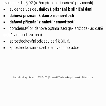
evidence dle § 92 (režim přenesení daňové povinnosti)
evidence vozidel,
daňová přiznání k silniční dani
daňová
přiznání
k dani z nemovitostí
daňová
přiznání
z nabytí nemovitostí
poradenství při daňové optimalizaci (jak snížit základ daně
a daň v mezích zákona)
zprostředkování odkladu danì k 30. 6.
zprostředkování služeb daňového poradce
Webové stránky zdarma
od
BANAN.CZ
|
Ostravski Tvorba webových stránek
|
Přihlásit se